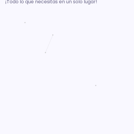
¡Todo lo que necesitas en un solo lugar!
Portafolio
Sobre Mí
CONTÁCTANOS
General Manager
Sam Jordan
Ne summo dictas pertinacia nam. Illum cetero
vocent ei vim, case regione signiferumque vim te.
Sed fugit animal ei, ei habeo graeco has. An pro