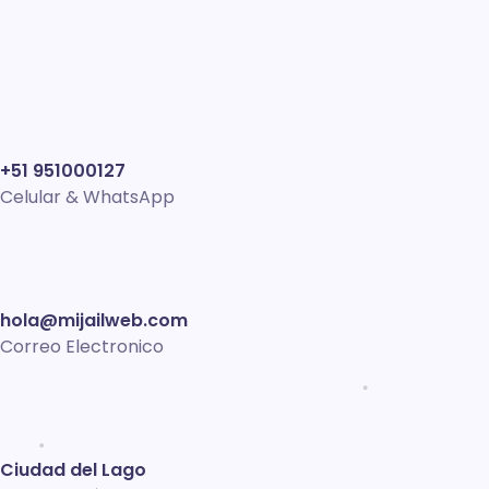
6%
Development
+51 951000127
Celular & WhatsApp
hola@mijailweb.com
Correo Electronico
Ciudad del Lago